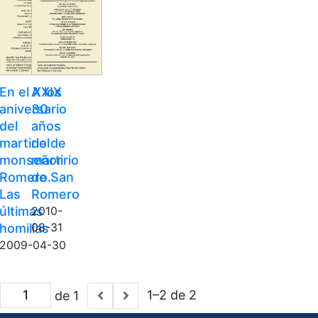
En el XXIX
A los
aniversario
30
del
años
martirio de
del
monseñor
martirio
Romero.
de San
Las
Romero
últimas
2010-
homilías
08-31
2009-04-30
1–2 de 2
de 1