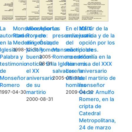
La
Monseñor
Monseñor
Aportes
La
En el XXIX
Mártir de la
autoridad
Romero y
Romero:
de
presencia
aniversario
justicia y de la
en la
Medellín
exigencia,
Óscar
de
del
opción por los
Iglesia.
juicio y
Romero
Monseñor
martirio de
pobres.
1998-12-31
Palabra y
buena
Romero en
monseñor
Homilía en la
2005-
testimonio
noticia. En
08-31
la Iglesia
Romero.
misa del XXX
de
el XX
salvadoreña
Las
aniversario
Monseñor
aniversario
últimas
del martirio de
2005-08-31
Romero
de su
homilías
monseñor
martirio
Óscar Arnulfo
1997-04-30
2009-04-30
Romero, en la
2000-08-31
cripta de
Catedral
Metropolitana,
24 de marzo