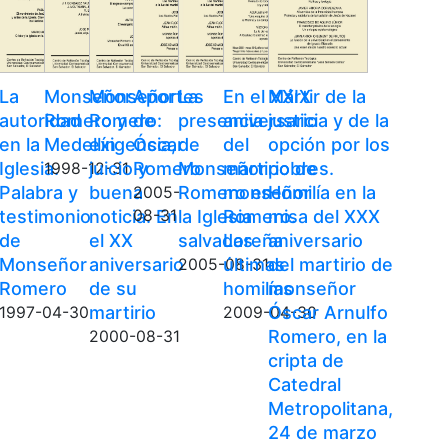
La
Monseñor
Monseñor
Aportes
La
En el XXIX
Mártir de la
autoridad
Romero y
Romero:
de
presencia
aniversario
justicia y de la
en la
Medellín
exigencia,
Óscar
de
del
opción por los
Iglesia.
juicio y
Romero
Monseñor
martirio de
pobres.
1998-12-31
Palabra y
buena
Romero en
monseñor
Homilía en la
2005-
testimonio
noticia. En
08-31
la Iglesia
Romero.
misa del XXX
de
el XX
salvadoreña
Las
aniversario
Monseñor
aniversario
últimas
del martirio de
2005-08-31
Romero
de su
homilías
monseñor
martirio
Óscar Arnulfo
1997-04-30
2009-04-30
Romero, en la
2000-08-31
cripta de
Catedral
Metropolitana,
24 de marzo