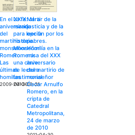
En el XXIX
La fe: otra
Mártir de la
aniversario
mirada
justicia y de la
del
para leer la
opción por los
martirio de
historia.
pobres.
monseñor
Monseñor
Homilía en la
Romero.
Romero:
misa del XXX
Las
una clave
aniversario
últimas
de lectura
del martirio de
homilías
testimonial
monseñor
Óscar Arnulfo
2009-04-30
2010-08-31
Romero, en la
cripta de
Catedral
Metropolitana,
24 de marzo
de 2010
2011-04-30