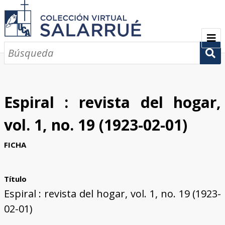
PRESENTACIÓN
SEMBLANZA
Espiral : revista del hogar,
CRONOLOGÍA
vol. 1, no. 19 (1923-02-01)
COLECCIONES
FICHA
Escritos sobre Salarrué
Periódicos de los siglos XlX y XX
Revistas de los siglos XIX y XX
Boletines de los siglos XIX y XX
GALERÍA
Título
CONTACTOS
Espiral : revista del hogar, vol. 1, no. 19 (1923-
02-01)