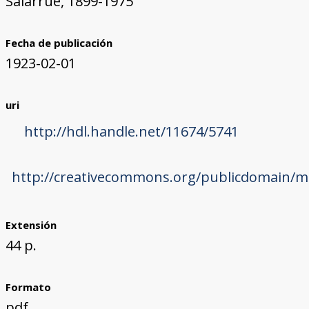
Salarrué, 1899-1975
Fecha de publicación
1923-02-01
uri
http://hdl.handle.net/11674/5741
http://creativecommons.org/publicdomain/ma
Extensión
44 p.
Formato
pdf