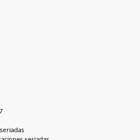
7
 seriadas
icaciones seriadas