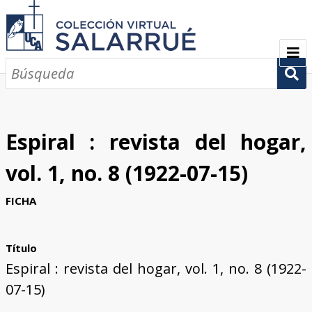
PRESENTACIÓN
SEMBLANZA
Espiral : revista del hogar,
CRONOLOGÍA
vol. 1, no. 8 (1922-07-15)
COLECCIONES
FICHA
Escritos sobre Salarrué
Periódicos de los siglos XlX y XX
Revistas de los siglos XIX y XX
Boletines de los siglos XIX y XX
GALERÍA
Título
CONTACTOS
Espiral : revista del hogar, vol. 1, no. 8 (1922-
07-15)