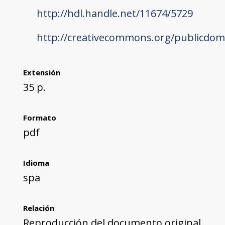
http://hdl.handle.net/11674/5729
http://creativecommons.org/publicdom
Extensión
35 p.
Formato
pdf
Idioma
spa
Relación
Reproducción del documento original