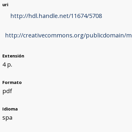
uri
http://hdl.handle.net/11674/5708
http://creativecommons.org/publicdomain/ma
Extensión
4 p.
Formato
pdf
Idioma
spa