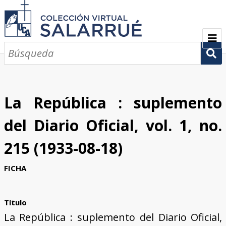
PRESENTACIÓN
SEMBLANZA
La República : suplemento
CRONOLOGÍA
del Diario Oficial, vol. 1, no.
COLECCIONES
215 (1933-08-18)
Escritos sobre Salarrué
Periódicos de los siglos XlX y XX
Revistas de los siglos XIX y XX
Boletines de los siglos XIX y XX
GALERÍA
FICHA
CONTACTOS
Título
La República : suplemento del Diario Oficial,