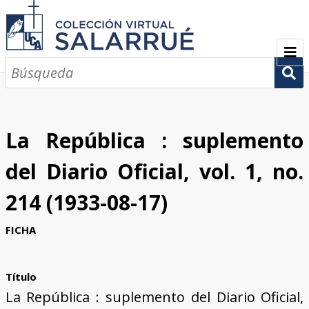
PRESENTACIÓN
SEMBLANZA
La República : suplemento
CRONOLOGÍA
del Diario Oficial, vol. 1, no.
COLECCIONES
214 (1933-08-17)
Escritos sobre Salarrué
Periódicos de los siglos XlX y XX
Revistas de los siglos XIX y XX
Boletines de los siglos XIX y XX
GALERÍA
FICHA
CONTACTOS
Título
La República : suplemento del Diario Oficial,