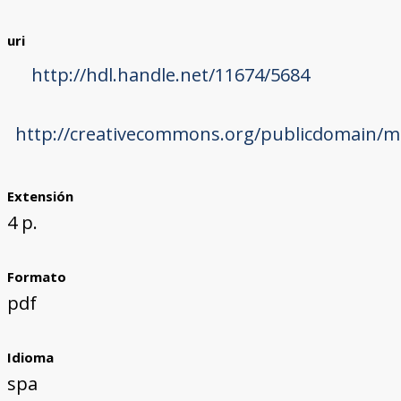
uri
http://hdl.handle.net/11674/5684
http://creativecommons.org/publicdomain/ma
Extensión
4 p.
Formato
pdf
Idioma
spa