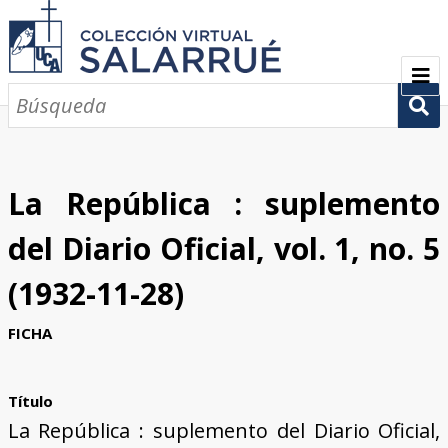
PRESENTACIÓN
SEMBLANZA
La República : suplemento
CRONOLOGÍA
del Diario Oficial, vol. 1, no. 5
COLECCIONES
(1932-11-28)
Escritos sobre Salarrué
Periódicos de los siglos XlX y XX
Revistas de los siglos XIX y XX
Boletines de los siglos XIX y XX
GALERÍA
FICHA
CONTACTOS
Título
La República : suplemento del Diario Oficial,