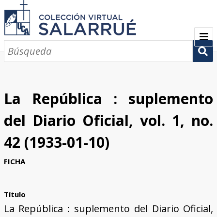
PRESENTACIÓN
SEMBLANZA
La República : suplemento
CRONOLOGÍA
del Diario Oficial, vol. 1, no.
COLECCIONES
42 (1933-01-10)
Escritos sobre Salarrué
Periódicos de los siglos XlX y XX
Revistas de los siglos XIX y XX
Boletines de los siglos XIX y XX
GALERÍA
FICHA
CONTACTOS
Título
La República : suplemento del Diario Oficial,