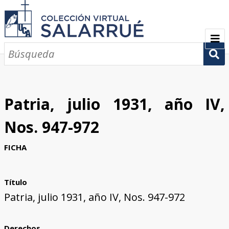
PRESENTACIÓN
SEMBLANZA
Patria, julio 1931, año IV,
CRONOLOGÍA
Nos. 947-972
COLECCIONES
FICHA
Escritos sobre Salarrué
Periódicos de los siglos XlX y XX
Revistas de los siglos XIX y XX
Boletines de los siglos XIX y XX
GALERÍA
Título
CONTACTOS
Patria, julio 1931, año IV, Nos. 947-972
Derechos