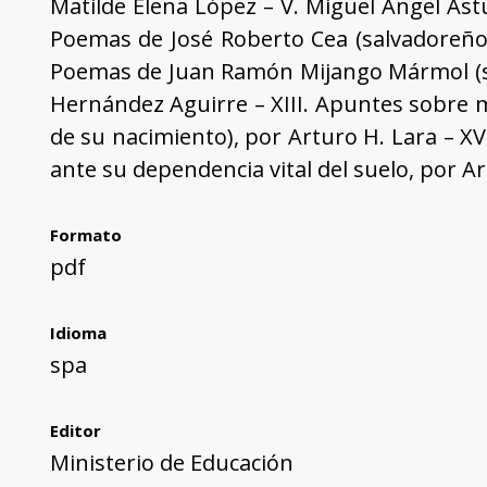
Matilde Elena López – V. Miguel Ángel Ast
Poemas de José Roberto Cea (salvadoreño) 
Poemas de Juan Ramón Mijango Mármol (sal
Hernández Aguirre – XIII. Apuntes sobre mi
de su nacimiento), por Arturo H. Lara – X
ante su dependencia vital del suelo, por Artu
Formato
pdf
Idioma
spa
Editor
Ministerio de Educación