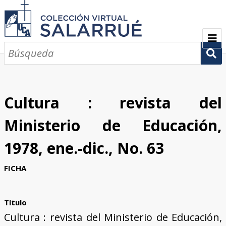
PRESENTACIÓN
SEMBLANZA
Cultura : revista del
CRONOLOGÍA
Ministerio de Educación,
COLECCIONES
1978, ene.-dic., No. 63
Escritos sobre Salarrué
Periódicos de los siglos XlX y XX
Revistas de los siglos XIX y XX
Boletines de los siglos XIX y XX
GALERÍA
FICHA
CONTACTOS
Título
Cultura : revista del Ministerio de Educación,