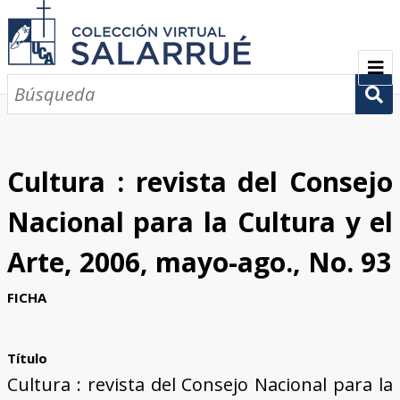
PRESENTACIÓN
SEMBLANZA
Cultura : revista del Consejo
CRONOLOGÍA
Nacional para la Cultura y el
COLECCIONES
Arte, 2006, mayo-ago., No. 93
Escritos sobre Salarrué
Periódicos de los siglos XlX y XX
Revistas de los siglos XIX y XX
Boletines de los siglos XIX y XX
GALERÍA
FICHA
CONTACTOS
Título
Cultura : revista del Consejo Nacional para la