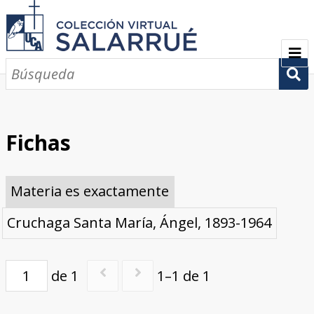
PRESENTACIÓN
SEMBLANZA
Fichas
CRONOLOGÍA
Materia es exactamente
COLECCIONES
Cruchaga Santa María, Ángel, 1893-1964
Escritos sobre Salarrué
Periódicos de los siglos XlX y XX
Revistas de los siglos XIX y XX
Boletines de los siglos XIX y XX
GALERÍA
CONTACTOS
de 1
1–1 de 1