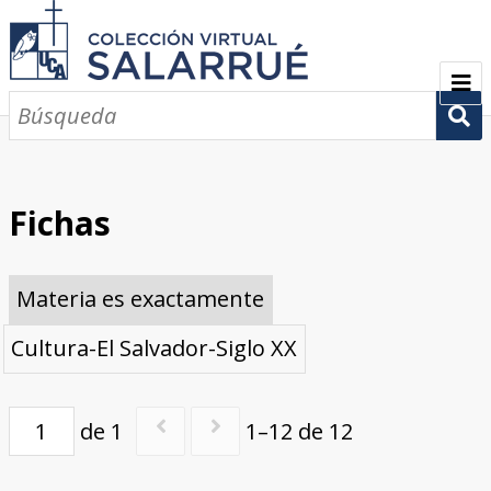
PRESENTACIÓN
SEMBLANZA
Fichas
CRONOLOGÍA
Materia es exactamente
COLECCIONES
Cultura-El Salvador-Siglo XX
Escritos sobre Salarrué
Periódicos de los siglos XlX y XX
Revistas de los siglos XIX y XX
Boletines de los siglos XIX y XX
GALERÍA
CONTACTOS
de 1
1–12 de 12