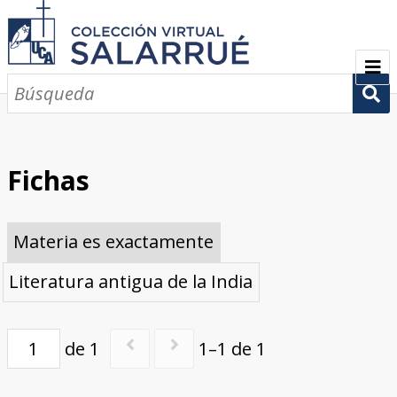
PRESENTACIÓN
SEMBLANZA
Fichas
CRONOLOGÍA
Materia es exactamente
COLECCIONES
Literatura antigua de la India
Escritos sobre Salarrué
Periódicos de los siglos XlX y XX
Revistas de los siglos XIX y XX
Boletines de los siglos XIX y XX
GALERÍA
CONTACTOS
de 1
1–1 de 1