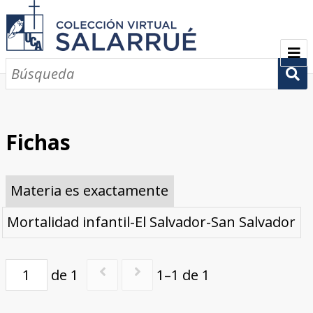
PRESENTACIÓN
SEMBLANZA
Fichas
CRONOLOGÍA
Materia es exactamente
COLECCIONES
Mortalidad infantil-El Salvador-San Salvador
Escritos sobre Salarrué
Periódicos de los siglos XlX y XX
Revistas de los siglos XIX y XX
Boletines de los siglos XIX y XX
GALERÍA
CONTACTOS
de 1
1–1 de 1