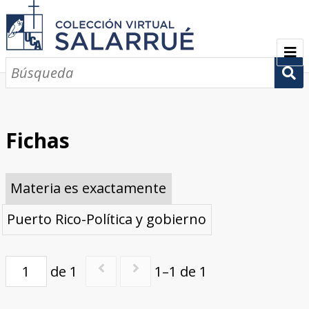
PRESENTACIÓN
SEMBLANZA
Fichas
CRONOLOGÍA
Materia es exactamente
COLECCIONES
Puerto Rico-Política y gobierno
Escritos sobre Salarrué
Periódicos de los siglos XlX y XX
Revistas de los siglos XIX y XX
Boletines de los siglos XIX y XX
GALERÍA
CONTACTOS
de 1
1–1 de 1