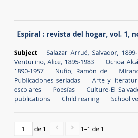
Espiral : revista del hogar, vol. 1, n
Subject
Salazar Arrué, Salvador, 1899
Venturino, Alice, 1895-1983
Ochoa Alcá
1890-1957
Nufio, Ramón de
Miran
Publicaciones seriadas
Arte y literatu
escolares
Poesías
Culture-El Salvad
publications
Child rearing
School v
de 1
1–1 de 1