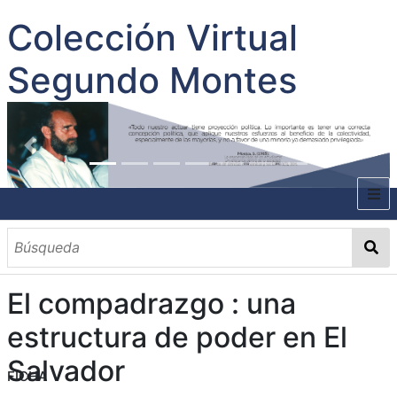
Colección Virtual
Segundo Montes
INICIO
SOBRE EL AUTOR
El compadrazgo : una
CONTENIDO
estructura de poder en El
TODOS LOS DOCUMENTOS
CATEGORIAS
OBRAS SOBRE EL AUTOR P. SEGUNDO MONTES
MATERIAS
PALABRAS CLAVES
MULTIMEDIA
Salvador
FICHA
GALERÍA