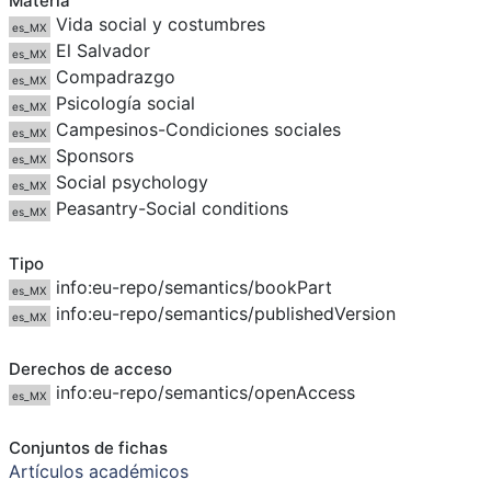
Materia
Vida social y costumbres
es_MX
El Salvador
es_MX
Compadrazgo
es_MX
Psicología social
es_MX
Campesinos-Condiciones sociales
es_MX
Sponsors
es_MX
Social psychology
es_MX
Peasantry-Social conditions
es_MX
Tipo
info:eu-repo/semantics/bookPart
es_MX
info:eu-repo/semantics/publishedVersion
es_MX
Derechos de acceso
info:eu-repo/semantics/openAccess
es_MX
Conjuntos de fichas
Artículos académicos