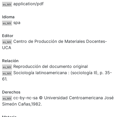
application/pdf
es_MX
Idioma
spa
es_MX
Editor
Centro de Producción de Materiales Docentes-
es_MX
UCA
Relación
Reproducción del documento original
es_MX
Sociología latinoamericana : (sociología II), p. 35-
es_MX
61.
Derechos
cc-by-nc-sa © Universidad Centroamericana José
es_MX
Simeón Cañas,1982.