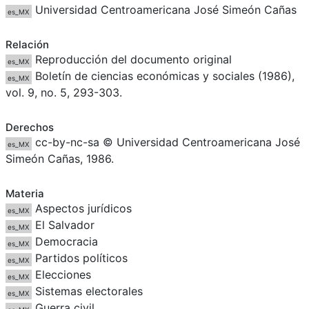
Universidad Centroamericana José Simeón Cañas
es_MX
Relación
Reproducción del documento original
es_MX
Boletín de ciencias económicas y sociales (1986),
es_MX
vol. 9, no. 5, 293-303.
Derechos
cc-by-nc-sa © Universidad Centroamericana José
es_MX
Simeón Cañas, 1986.
Materia
Aspectos jurídicos
es_MX
El Salvador
es_MX
Democracia
es_MX
Partidos políticos
es_MX
Elecciones
es_MX
Sistemas electorales
es_MX
Guerra civil