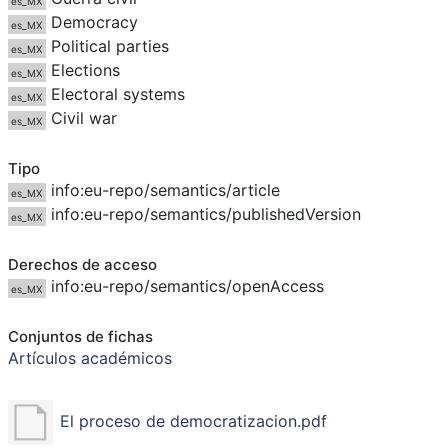
es_MX
Democracy
es_MX
Political parties
es_MX
Elections
es_MX
Electoral systems
es_MX
Civil war
es_MX
Tipo
info:eu-repo/semantics/article
es_MX
info:eu-repo/semantics/publishedVersion
es_MX
Derechos de acceso
info:eu-repo/semantics/openAccess
es_MX
Conjuntos de fichas
Artículos académicos
El proceso de democratizacion.pdf