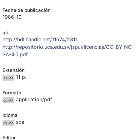
Fecha de publicación
1986-10
uri
http://hdl.handle.net/11674/2311
http://repositorio.uca.edu.sv/jspui/licencias/CC-BY-NC-
SA-4.0.pdf
Extensión
11 p.
es_MX
Formato
application/pdf
es_MX
Idioma
spa
es_MX
Editor