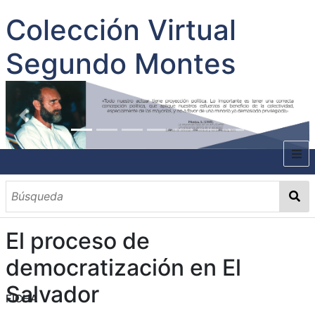
Colección Virtual
Segundo Montes
INICIO
SOBRE EL AUTOR
El proceso de
CONTENIDO
democratización en El
TODOS LOS DOCUMENTOS
CATEGORIAS
OBRAS SOBRE EL AUTOR P. SEGUNDO MONTES
MATERIAS
PALABRAS CLAVES
MULTIMEDIA
Salvador
FICHA
GALERÍA