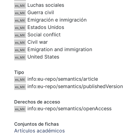
Luchas sociales
es_MX
Guerra civil
es_MX
Emigración e inmigración
es_MX
Estados Unidos
es_MX
Social conflict
es_MX
Civil war
es_MX
Emigration and immigration
es_MX
United States
es_MX
Tipo
info:eu-repo/semantics/article
es_MX
info:eu-repo/semantics/publishedVersion
es_MX
Derechos de acceso
info:eu-repo/semantics/openAccess
es_MX
Conjuntos de fichas
Artículos académicos