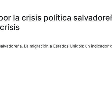
por la crisis política salvador
crisis
a salvadoreña. La migración a Estados Unidos: un indicador de