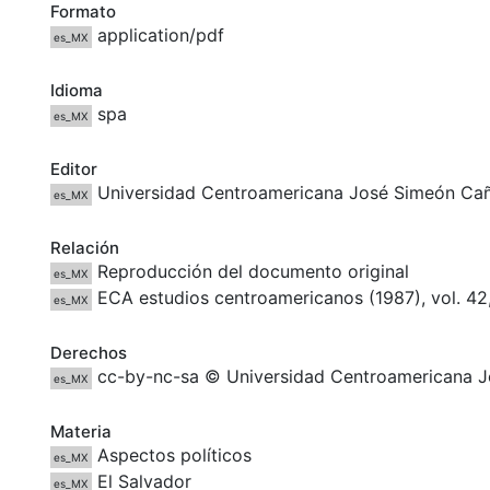
Formato
application/pdf
es_MX
Idioma
spa
es_MX
Editor
Universidad Centroamericana José Simeón Ca
es_MX
Relación
Reproducción del documento original
es_MX
ECA estudios centroamericanos (1987), vol. 42,
es_MX
Derechos
cc-by-nc-sa © Universidad Centroamericana J
es_MX
Materia
Aspectos políticos
es_MX
El Salvador
es_MX