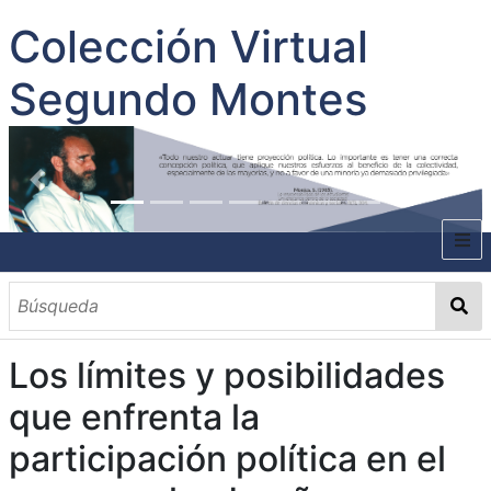
Colección Virtual
Segundo Montes
INICIO
SOBRE EL AUTOR
Los límites y posibilidades
CONTENIDO
que enfrenta la
TODOS LOS DOCUMENTOS
CATEGORIAS
OBRAS SOBRE EL AUTOR P. SEGUNDO MONTES
MATERIAS
PALABRAS CLAVES
MULTIMEDIA
participación política en el
GALERÍA