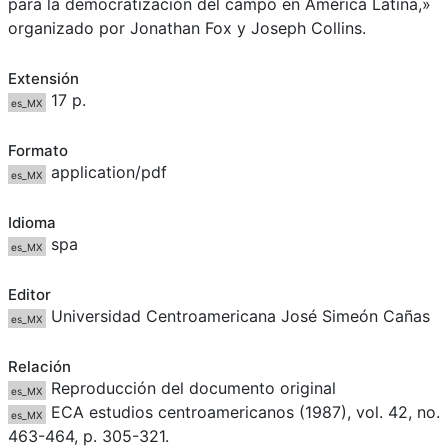
para la democratización del campo en América Latina,»
organizado por Jonathan Fox y Joseph Collins.
Extensión
17 p.
es_MX
Formato
application/pdf
es_MX
Idioma
spa
es_MX
Editor
Universidad Centroamericana José Simeón Cañas
es_MX
Relación
Reproducción del documento original
es_MX
ECA estudios centroamericanos (1987), vol. 42, no.
es_MX
463-464, p. 305-321.