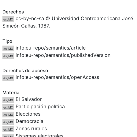
Derechos
cc-by-nc-sa © Universidad Centroamericana José
es_MX
Simeón Cañas, 1987.
Tipo
info:eu-repo/semantics/article
es_MX
info:eu-repo/semantics/publishedVersion
es_MX
Derechos de acceso
info:eu-repo/semantics/openAccess
es_MX
Materia
El Salvador
es_MX
Participación política
es_MX
Elecciones
es_MX
Democracia
es_MX
Zonas rurales
es_MX
Sistemas electorales
es_MX