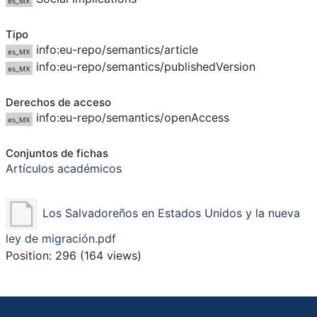
es_MX
Tipo
info:eu-repo/semantics/article
es_MX
info:eu-repo/semantics/publishedVersion
es_MX
Derechos de acceso
info:eu-repo/semantics/openAccess
es_MX
Conjuntos de fichas
Artículos académicos
Los Salvadoreños en Estados Unidos y la nueva
ley de migración.pdf
Position:
296
(
164
views)