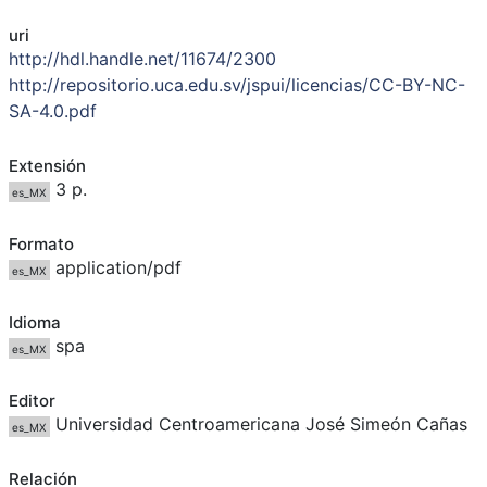
uri
http://hdl.handle.net/11674/2300
http://repositorio.uca.edu.sv/jspui/licencias/CC-BY-NC-
SA-4.0.pdf
Extensión
3 p.
es_MX
Formato
application/pdf
es_MX
Idioma
spa
es_MX
Editor
Universidad Centroamericana José Simeón Cañas
es_MX
Relación