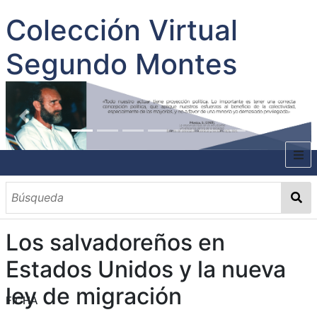
Colección Virtual
Segundo Montes
INICIO
SOBRE EL AUTOR
Los salvadoreños en
CONTENIDO
Estados Unidos y la nueva
TODOS LOS DOCUMENTOS
CATEGORIAS
OBRAS SOBRE EL AUTOR P. SEGUNDO MONTES
MATERIAS
PALABRAS CLAVES
MULTIMEDIA
ley de migración
FICHA
GALERÍA