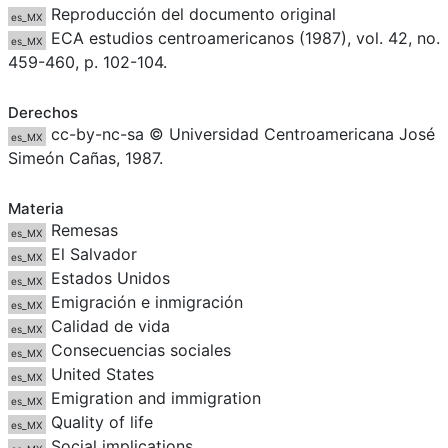
Reproducción del documento original
es_MX
ECA estudios centroamericanos (1987), vol. 42, no.
es_MX
459-460, p. 102-104.
Derechos
cc-by-nc-sa © Universidad Centroamericana José
es_MX
Simeón Cañas, 1987.
Materia
Remesas
es_MX
El Salvador
es_MX
Estados Unidos
es_MX
Emigración e inmigración
es_MX
Calidad de vida
es_MX
Consecuencias sociales
es_MX
United States
es_MX
Emigration and immigration
es_MX
Quality of life
es_MX
Social implications