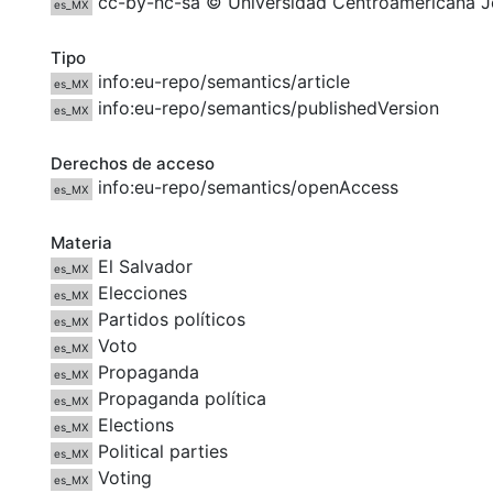
cc-by-nc-sa © Universidad Centroamericana J
es_MX
Tipo
info:eu-repo/semantics/article
es_MX
info:eu-repo/semantics/publishedVersion
es_MX
Derechos de acceso
info:eu-repo/semantics/openAccess
es_MX
Materia
El Salvador
es_MX
Elecciones
es_MX
Partidos políticos
es_MX
Voto
es_MX
Propaganda
es_MX
Propaganda política
es_MX
Elections
es_MX
Political parties
es_MX
Voting
es_MX