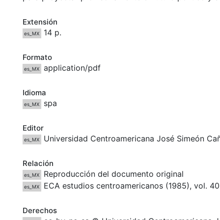
Extensión
14 p.
es_MX
Formato
application/pdf
es_MX
Idioma
spa
es_MX
Editor
Universidad Centroamericana José Simeón Ca
es_MX
Relación
Reproducción del documento original
es_MX
ECA estudios centroamericanos (1985), vol. 40,
es_MX
Derechos