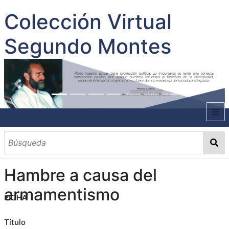
Colección Virtual
Segundo Montes
INICIO
SOBRE EL AUTOR
Hambre a causa del
CONTENIDO
armamentismo
FICHA
TODOS LOS DOCUMENTOS
CATEGORIAS
OBRAS SOBRE EL AUTOR P. SEGUNDO MONTES
MATERIAS
PALABRAS CLAVES
MULTIMEDIA
GALERÍA
Título