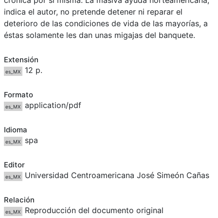
crónica por sí misma. La masiva ayuda norteamericana,
indica el autor, no pretende detener ni reparar el
deterioro de las condiciones de vida de las mayorías, a
éstas solamente les dan unas migajas del banquete.
Extensión
12 p.
es_MX
Formato
application/pdf
es_MX
Idioma
spa
es_MX
Editor
Universidad Centroamericana José Simeón Cañas
es_MX
Relación
Reproducción del documento original
es_MX