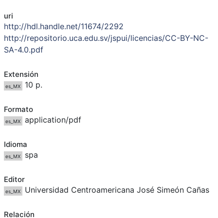
uri
http://hdl.handle.net/11674/2292
http://repositorio.uca.edu.sv/jspui/licencias/CC-BY-NC-
SA-4.0.pdf
Extensión
10 p.
es_MX
Formato
application/pdf
es_MX
Idioma
spa
es_MX
Editor
Universidad Centroamericana José Simeón Cañas
es_MX
Relación