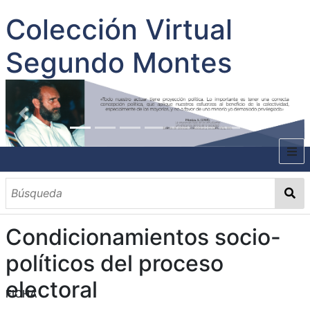
Colección Virtual
Segundo Montes
INICIO
SOBRE EL AUTOR
Condicionamientos socio-
CONTENIDO
políticos del proceso
TODOS LOS DOCUMENTOS
CATEGORIAS
OBRAS SOBRE EL AUTOR P. SEGUNDO MONTES
MATERIAS
PALABRAS CLAVES
MULTIMEDIA
electoral
FICHA
GALERÍA