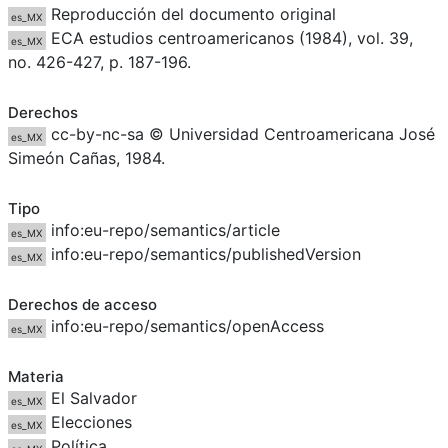
Reproducción del documento original
es_MX
ECA estudios centroamericanos (1984), vol. 39,
es_MX
no. 426-427, p. 187-196.
Derechos
cc-by-nc-sa © Universidad Centroamericana José
es_MX
Simeón Cañas, 1984.
Tipo
info:eu-repo/semantics/article
es_MX
info:eu-repo/semantics/publishedVersion
es_MX
Derechos de acceso
info:eu-repo/semantics/openAccess
es_MX
Materia
El Salvador
es_MX
Elecciones
es_MX
Política