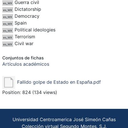
Guerra civil
es_MX
Dictatorship
es_MX
Democracy
es_MX
Spain
es_MX
Political ideologies
es_MX
Terrorism
es_MX
Civil war
es_MX
Conjuntos de fichas
Artículos académicos
Fallido golpe de Estado en España.pdf
Position:
824
(
134
views)
Universidad Centroamerica José Simeón Cañas
Colección virtual Segundo Montes, S.J.