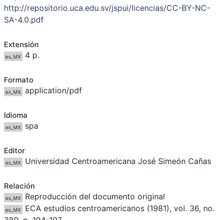
http://repositorio.uca.edu.sv/jspui/licencias/CC-BY-NC-
SA-4.0.pdf
Extensión
4 p.
es_MX
Formato
application/pdf
es_MX
Idioma
spa
es_MX
Editor
Universidad Centroamericana José Simeón Cañas
es_MX
Relación
Reproducción del documento original
es_MX
ECA estudios centroamericanos (1981), vol. 36, no.
es_MX