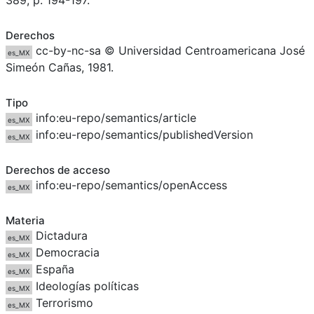
389, p. 194-197.
Derechos
cc-by-nc-sa © Universidad Centroamericana José
es_MX
Simeón Cañas, 1981.
Tipo
info:eu-repo/semantics/article
es_MX
info:eu-repo/semantics/publishedVersion
es_MX
Derechos de acceso
info:eu-repo/semantics/openAccess
es_MX
Materia
Dictadura
es_MX
Democracia
es_MX
España
es_MX
Ideologías políticas
es_MX
Terrorismo
es_MX