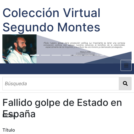
Colección Virtual
Segundo Montes
INICIO
SOBRE EL AUTOR
Fallido golpe de Estado en
CONTENIDO
España
FICHA
TODOS LOS DOCUMENTOS
CATEGORIAS
OBRAS SOBRE EL AUTOR P. SEGUNDO MONTES
MATERIAS
PALABRAS CLAVES
MULTIMEDIA
GALERÍA
Título