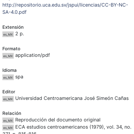
http://repositorio.uca.edu.sv/jspui/licencias/CC-BY-NC-
SA-4.0.pdf
Extensión
2 p.
es_MX
Formato
application/pdf
es_MX
Idioma
spa
es_MX
Editor
Universidad Centroamericana José Simeón Cañas
es_MX
Relación
Reproducción del documento original
es_MX
ECA estudios centroamericanos (1979), vol. 34, no.
es_MX