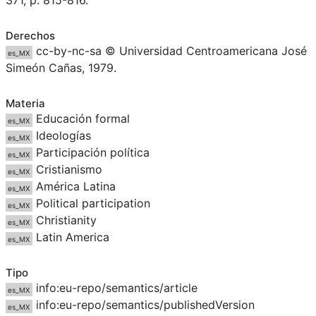
371, p. 815-816.
Derechos
cc-by-nc-sa © Universidad Centroamericana José
es_MX
Simeón Cañas, 1979.
Materia
Educación formal
es_MX
Ideologías
es_MX
Participación política
es_MX
Cristianismo
es_MX
América Latina
es_MX
Political participation
es_MX
Christianity
es_MX
Latin America
es_MX
Tipo
info:eu-repo/semantics/article
es_MX
info:eu-repo/semantics/publishedVersion
es_MX