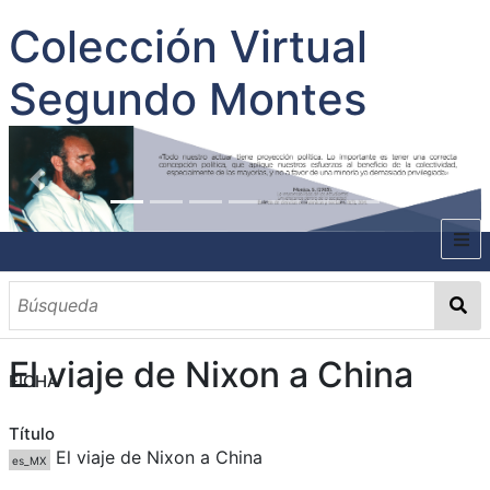
Colección Virtual
Segundo Montes
INICIO
SOBRE EL AUTOR
El viaje de Nixon a China
CONTENIDO
FICHA
TODOS LOS DOCUMENTOS
CATEGORIAS
OBRAS SOBRE EL AUTOR P. SEGUNDO MONTES
MATERIAS
PALABRAS CLAVES
MULTIMEDIA
Título
El viaje de Nixon a China
es_MX
GALERÍA