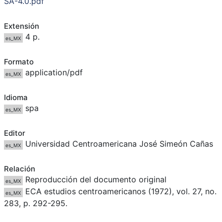
SA-4.0.pdf
Extensión
4 p.
es_MX
Formato
application/pdf
es_MX
Idioma
spa
es_MX
Editor
Universidad Centroamericana José Simeón Cañas
es_MX
Relación
Reproducción del documento original
es_MX
ECA estudios centroamericanos (1972), vol. 27, no.
es_MX
283, p. 292-295.