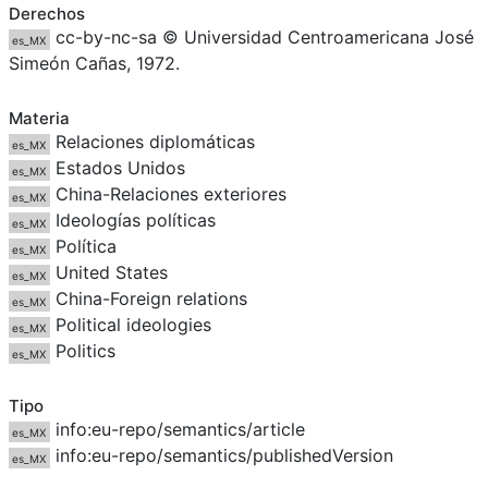
Derechos
cc-by-nc-sa © Universidad Centroamericana José
es_MX
Simeón Cañas, 1972.
Materia
Relaciones diplomáticas
es_MX
Estados Unidos
es_MX
China-Relaciones exteriores
es_MX
Ideologías políticas
es_MX
Política
es_MX
United States
es_MX
China-Foreign relations
es_MX
Political ideologies
es_MX
Politics
es_MX
Tipo
info:eu-repo/semantics/article
es_MX
info:eu-repo/semantics/publishedVersion
es_MX