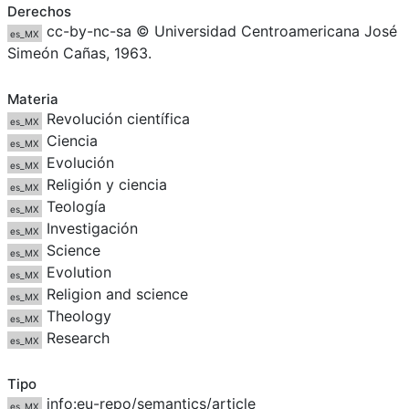
Derechos
cc-by-nc-sa © Universidad Centroamericana José
es_MX
Simeón Cañas, 1963.
Materia
Revolución científica
es_MX
Ciencia
es_MX
Evolución
es_MX
Religión y ciencia
es_MX
Teología
es_MX
Investigación
es_MX
Science
es_MX
Evolution
es_MX
Religion and science
es_MX
Theology
es_MX
Research
es_MX
Tipo
info:eu-repo/semantics/article
es_MX