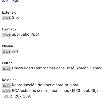
SA-4.0.pdf
Extensión
3 p.
es_MX
Formato
application/pdf
es_MX
Idioma
spa
es_MX
Editor
Universidad Centroamericana José Simeón Cañas
es_MX
Relación
Reproducción de documento original
es_MX
ECA estudios centroamericanos (1963), vol. 18, no.
es_MX
183, p. 207-209.