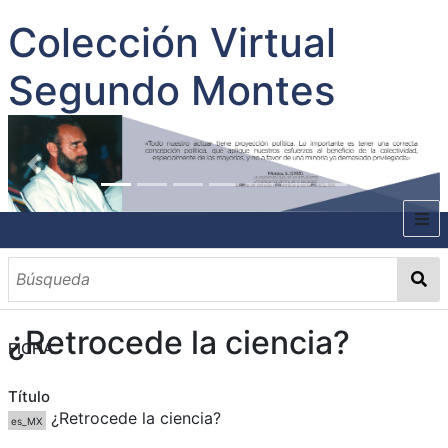
Colección Virtual
Segundo Montes
INICIO
SOBRE EL AUTOR
¿Retrocede la ciencia?
CONTENIDO
FICHA
TODOS LOS DOCUMENTOS
CATEGORIAS
OBRAS SOBRE EL AUTOR P. SEGUNDO MONTES
MATERIAS
PALABRAS CLAVES
MULTIMEDIA
Título
¿Retrocede la ciencia?
es_MX
GALERÍA