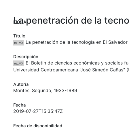
La penetración de la tecno
FICHA
Título
La penetración de la tecnología en El Salvador
es_MX
Descripción
El Boletín de ciencias económicas y sociales f
es_MX
Universidad Centroamericana "José Simeón Cañas" (U
Autoría
Montes, Segundo, 1933-1989
Fecha
2019-07-27T15:35:47Z
Fecha de disponibilidad