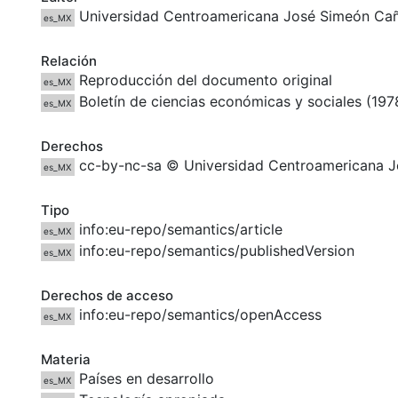
Universidad Centroamericana José Simeón Ca
es_MX
Relación
Reproducción del documento original
es_MX
Boletín de ciencias económicas y sociales (1978),
es_MX
Derechos
cc-by-nc-sa © Universidad Centroamericana J
es_MX
Tipo
info:eu-repo/semantics/article
es_MX
info:eu-repo/semantics/publishedVersion
es_MX
Derechos de acceso
info:eu-repo/semantics/openAccess
es_MX
Materia
Países en desarrollo
es_MX