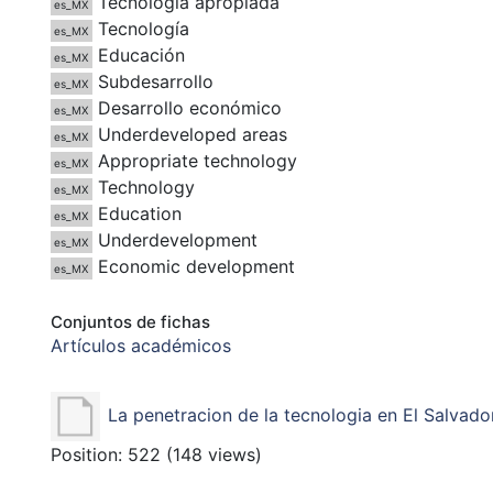
Tecnología apropiada
es_MX
Tecnología
es_MX
Educación
es_MX
Subdesarrollo
es_MX
Desarrollo económico
es_MX
Underdeveloped areas
es_MX
Appropriate technology
es_MX
Technology
es_MX
Education
es_MX
Underdevelopment
es_MX
Economic development
es_MX
Conjuntos de fichas
Artículos académicos
La penetracion de la tecnologia en El Salvado
Position:
522
(
148
views)