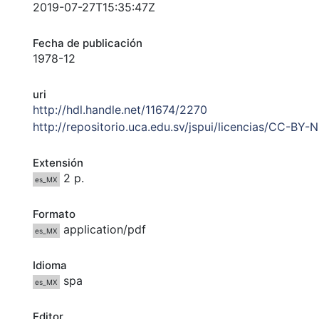
2019-07-27T15:35:47Z
Fecha de publicación
1978-12
uri
http://hdl.handle.net/11674/2270
http://repositorio.uca.edu.sv/jspui/licencias/CC-BY-
Extensión
2 p.
es_MX
Formato
application/pdf
es_MX
Idioma
spa
es_MX
Editor