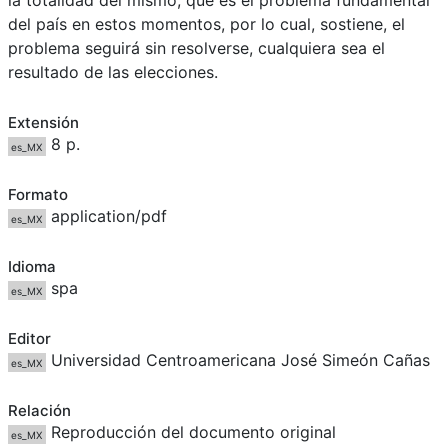
la totalidad del mismo, que es el problema fundamental
del país en estos momentos, por lo cual, sostiene, el
problema seguirá sin resolverse, cualquiera sea el
resultado de las elecciones.
Extensión
8 p.
es_MX
Formato
application/pdf
es_MX
Idioma
spa
es_MX
Editor
Universidad Centroamericana José Simeón Cañas
es_MX
Relación
Reproducción del documento original
es_MX