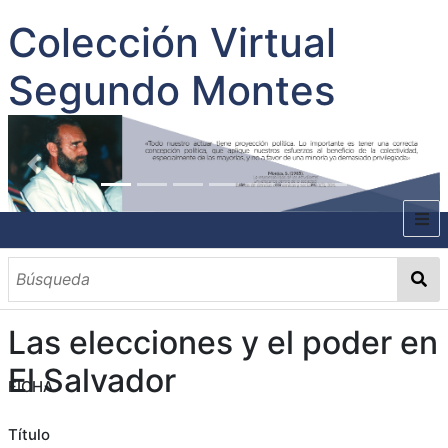
Colección Virtual
Segundo Montes
INICIO
SOBRE EL AUTOR
Las elecciones y el poder en
CONTENIDO
El Salvador
FICHA
TODOS LOS DOCUMENTOS
CATEGORIAS
OBRAS SOBRE EL AUTOR P. SEGUNDO MONTES
MATERIAS
PALABRAS CLAVES
MULTIMEDIA
GALERÍA
Título