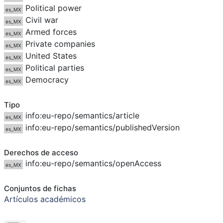
Political power
es_MX
Civil war
es_MX
Armed forces
es_MX
Private companies
es_MX
United States
es_MX
Political parties
es_MX
Democracy
es_MX
Tipo
info:eu-repo/semantics/article
es_MX
info:eu-repo/semantics/publishedVersion
es_MX
Derechos de acceso
info:eu-repo/semantics/openAccess
es_MX
Conjuntos de fichas
Artículos académicos