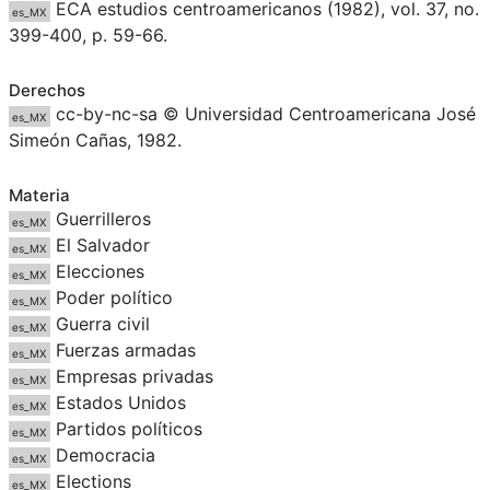
ECA estudios centroamericanos (1982), vol. 37, no.
es_MX
399-400, p. 59-66.
Derechos
cc-by-nc-sa © Universidad Centroamericana José
es_MX
Simeón Cañas, 1982.
Materia
Guerrilleros
es_MX
El Salvador
es_MX
Elecciones
es_MX
Poder político
es_MX
Guerra civil
es_MX
Fuerzas armadas
es_MX
Empresas privadas
es_MX
Estados Unidos
es_MX
Partidos políticos
es_MX
Democracia
es_MX
Elections
es_MX