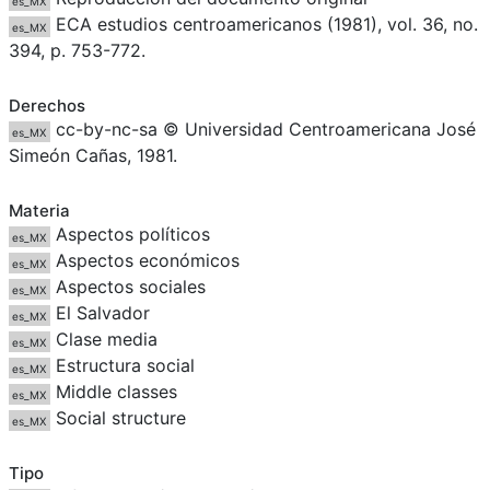
es_MX
ECA estudios centroamericanos (1981), vol. 36, no.
es_MX
394, p. 753-772.
Derechos
cc-by-nc-sa © Universidad Centroamericana José
es_MX
Simeón Cañas, 1981.
Materia
Aspectos políticos
es_MX
Aspectos económicos
es_MX
Aspectos sociales
es_MX
El Salvador
es_MX
Clase media
es_MX
Estructura social
es_MX
Middle classes
es_MX
Social structure
es_MX
Tipo