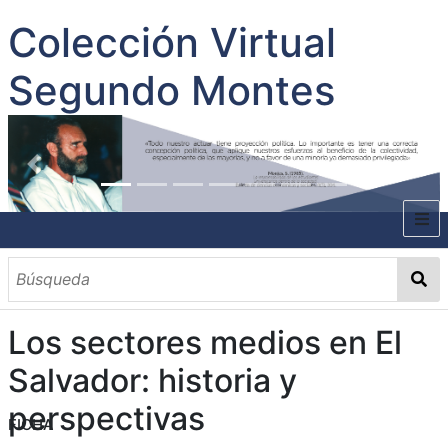
Colección Virtual
Segundo Montes
INICIO
SOBRE EL AUTOR
Los sectores medios en El
CONTENIDO
Salvador: historia y
TODOS LOS DOCUMENTOS
CATEGORIAS
OBRAS SOBRE EL AUTOR P. SEGUNDO MONTES
MATERIAS
PALABRAS CLAVES
MULTIMEDIA
perspectivas
FICHA
GALERÍA