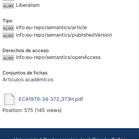
Liberalism
es_MX
Tipo
info:eu-repo/semantics/article
es_MX
info:eu-repo/semantics/publishedVersion
es_MX
Derechos de acceso
info:eu-repo/semantics/openAccess
es_MX
Conjuntos de fichas
Artículos académicos
ECA1979-34-372_373H.pdf
Position:
575
(
145
views)