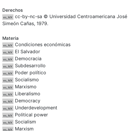
Derechos
cc-by-nc-sa © Universidad Centroamericana José
es_MX
Simeón Cañas, 1979.
Materia
Condiciones económicas
es_MX
El Salvador
es_MX
Democracia
es_MX
Subdesarrollo
es_MX
Poder político
es_MX
Socialismo
es_MX
Marxismo
es_MX
Liberalismo
es_MX
Democracy
es_MX
Underdevelopment
es_MX
Political power
es_MX
Socialism
es_MX
Marxism
es_MX