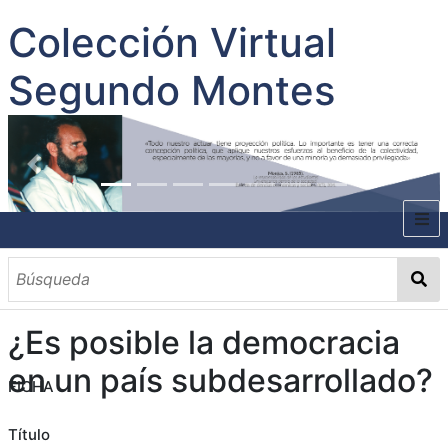
Colección Virtual
Segundo Montes
INICIO
SOBRE EL AUTOR
¿Es posible la democracia
CONTENIDO
en un país subdesarrollado?
FICHA
TODOS LOS DOCUMENTOS
CATEGORIAS
OBRAS SOBRE EL AUTOR P. SEGUNDO MONTES
MATERIAS
PALABRAS CLAVES
MULTIMEDIA
GALERÍA
Título