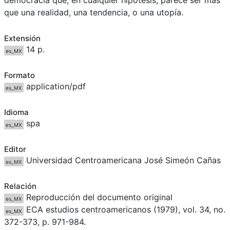
democracia que, en cualquier hipótesis, parece ser más
que una realidad, una tendencia, o una utopía.
Extensión
14 p.
es_MX
Formato
application/pdf
es_MX
Idioma
spa
es_MX
Editor
Universidad Centroamericana José Simeón Cañas
es_MX
Relación
Reproducción del documento original
es_MX
ECA estudios centroamericanos (1979), vol. 34, no.
es_MX
372-373, p. 971-984.