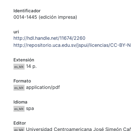
Identificador
0014-1445 (edición impresa)
uri
http://hdl.handle.net/11674/2260
http://repositorio.uca.edu.sv/jspui/licencias/CC-BY-
Extensión
14 p.
es_MX
Formato
application/pdf
es_MX
Idioma
spa
es_MX
Editor
Universidad Centroamericana José Simeón Ca
es_MX