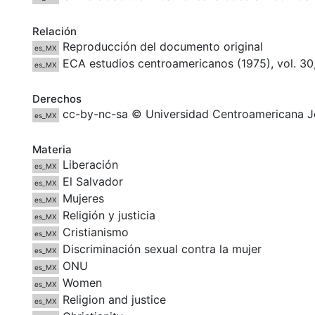
Relación
Reproducción del documento original
es_MX
ECA estudios centroamericanos (1975), vol. 30, 
es_MX
Derechos
cc-by-nc-sa © Universidad Centroamericana J
es_MX
Materia
Liberación
es_MX
El Salvador
es_MX
Mujeres
es_MX
Religión y justicia
es_MX
Cristianismo
es_MX
Discriminación sexual contra la mujer
es_MX
ONU
es_MX
Women
es_MX
Religion and justice
es_MX