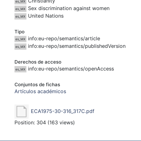
Christianity
es_MX
Sex discrimination against women
es_MX
United Nations
es_MX
Tipo
info:eu-repo/semantics/article
es_MX
info:eu-repo/semantics/publishedVersion
es_MX
Derechos de acceso
info:eu-repo/semantics/openAccess
es_MX
Conjuntos de fichas
Artículos académicos
ECA1975-30-316_317C.pdf
Position:
304
(
163
views)