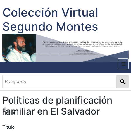
Colección Virtual
Segundo Montes
INICIO
SOBRE EL AUTOR
Políticas de planificación
CONTENIDO
familiar en El Salvador
FICHA
TODOS LOS DOCUMENTOS
CATEGORIAS
OBRAS SOBRE EL AUTOR P. SEGUNDO MONTES
MATERIAS
PALABRAS CLAVES
MULTIMEDIA
GALERÍA
Título