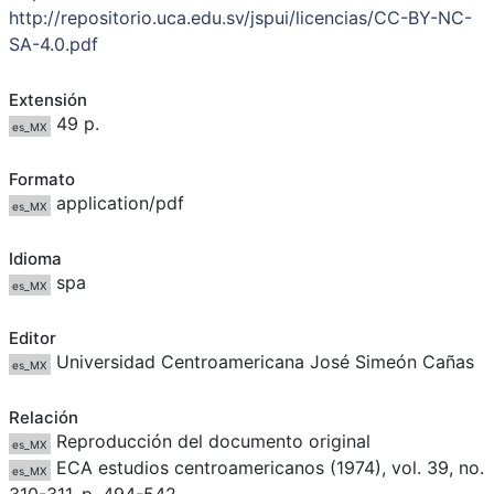
http://repositorio.uca.edu.sv/jspui/licencias/CC-BY-NC-
SA-4.0.pdf
Extensión
49 p.
es_MX
Formato
application/pdf
es_MX
Idioma
spa
es_MX
Editor
Universidad Centroamericana José Simeón Cañas
es_MX
Relación
Reproducción del documento original
es_MX
ECA estudios centroamericanos (1974), vol. 39, no.
es_MX