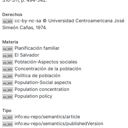
310-311, p. 494-542.
Derechos
cc-by-nc-sa © Universidad Centroamericana José
es_MX
Simeón Cañas, 1974.
Materia
Planificación familiar
es_MX
El Salvador
es_MX
Población-Aspectos sociales
es_MX
Concentración de la población
es_MX
Política de población
es_MX
Population-Social aspects
es_MX
Population concentration
es_MX
Population policy
es_MX
Tipo
info:eu-repo/semantics/article
es_MX
info:eu-repo/semantics/publishedVersion
es_MX