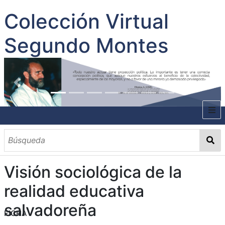
Colección Virtual
Segundo Montes
INICIO
SOBRE EL AUTOR
Visión sociológica de la
CONTENIDO
realidad educativa
TODOS LOS DOCUMENTOS
CATEGORIAS
OBRAS SOBRE EL AUTOR P. SEGUNDO MONTES
MATERIAS
PALABRAS CLAVES
MULTIMEDIA
salvadoreña
FICHA
GALERÍA