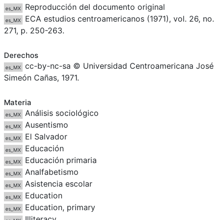
Reproducción del documento original
es_MX
ECA estudios centroamericanos (1971), vol. 26, no.
es_MX
271, p. 250-263.
Derechos
cc-by-nc-sa © Universidad Centroamericana José
es_MX
Simeón Cañas, 1971.
Materia
Análisis sociológico
es_MX
Ausentismo
es_MX
El Salvador
es_MX
Educación
es_MX
Educación primaria
es_MX
Analfabetismo
es_MX
Asistencia escolar
es_MX
Education
es_MX
Education, primary
es_MX
Illiteracy