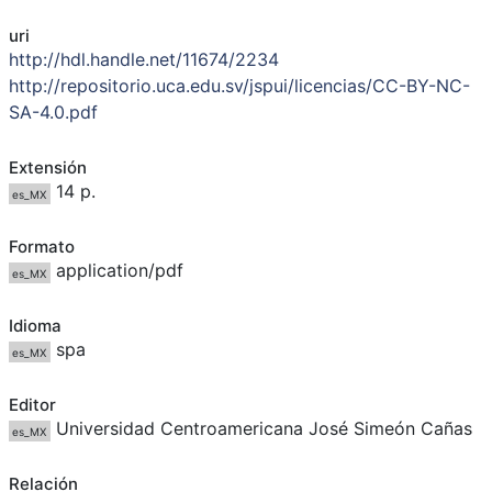
uri
http://hdl.handle.net/11674/2234
http://repositorio.uca.edu.sv/jspui/licencias/CC-BY-NC-
SA-4.0.pdf
Extensión
14 p.
es_MX
Formato
application/pdf
es_MX
Idioma
spa
es_MX
Editor
Universidad Centroamericana José Simeón Cañas
es_MX
Relación