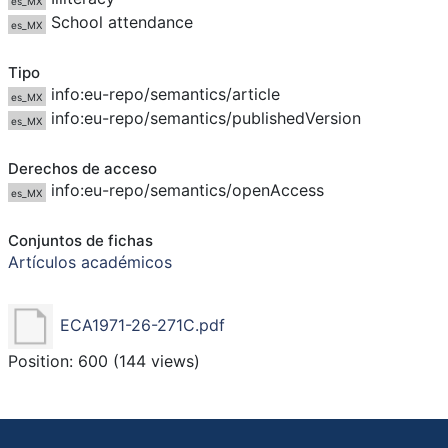
es_MX
School attendance
es_MX
Tipo
info:eu-repo/semantics/article
es_MX
info:eu-repo/semantics/publishedVersion
es_MX
Derechos de acceso
info:eu-repo/semantics/openAccess
es_MX
Conjuntos de fichas
Artículos académicos
ECA1971-26-271C.pdf
Position:
600
(
144
views)