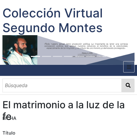
Colección Virtual
Segundo Montes
INICIO
SOBRE EL AUTOR
El matrimonio a la luz de la
CONTENIDO
fe
FICHA
TODOS LOS DOCUMENTOS
CATEGORIAS
OBRAS SOBRE EL AUTOR P. SEGUNDO MONTES
MATERIAS
PALABRAS CLAVES
MULTIMEDIA
GALERÍA
Título