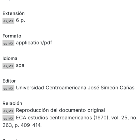
Extensión
6 p.
es_MX
Formato
application/pdf
es_MX
Idioma
spa
es_MX
Editor
Universidad Centroamericana José Simeón Cañas
es_MX
Relación
Reproducción del documento original
es_MX
ECA estudios centroamericanos (1970), vol. 25, no.
es_MX
263, p. 409-414.