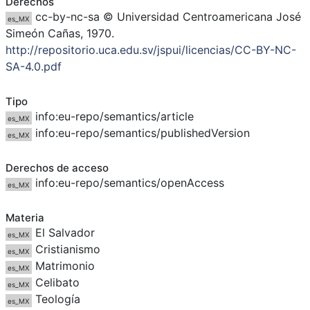
Derechos
cc-by-nc-sa © Universidad Centroamericana José
es_MX
Simeón Cañas, 1970.
http://repositorio.uca.edu.sv/jspui/licencias/CC-BY-NC-
SA-4.0.pdf
Tipo
info:eu-repo/semantics/article
es_MX
info:eu-repo/semantics/publishedVersion
es_MX
Derechos de acceso
info:eu-repo/semantics/openAccess
es_MX
Materia
El Salvador
es_MX
Cristianismo
es_MX
Matrimonio
es_MX
Celibato
es_MX
Teología
es_MX