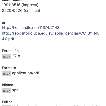
1991-3516 (impresa)
2520-0526 (en línea)
uri
http://hdl.handle.net/11674/2143
http://repositorio.uca.edu.sv/jspui/licencias/CC-BY-NC-
4.0.pdf
Extensión
27 p.
es_MX
Formato
application/pdf
es_MX
Idioma
spa
es_MX
Editor