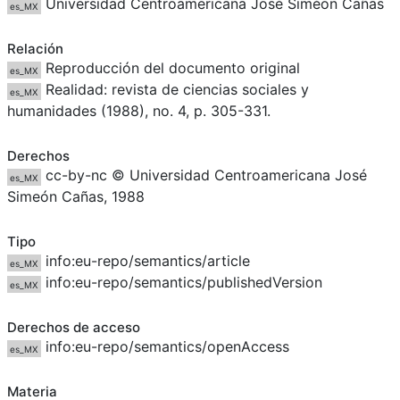
Universidad Centroamericana José Siméon Cañas
es_MX
Relación
Reproducción del documento original
es_MX
Realidad: revista de ciencias sociales y
es_MX
humanidades (1988), no. 4, p. 305-331.
Derechos
cc-by-nc © Universidad Centroamericana José
es_MX
Simeón Cañas, 1988
Tipo
info:eu-repo/semantics/article
es_MX
info:eu-repo/semantics/publishedVersion
es_MX
Derechos de acceso
info:eu-repo/semantics/openAccess
es_MX
Materia