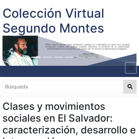
Colección Virtual
Segundo Montes
INICIO
SOBRE EL AUTOR
Clases y movimientos
CONTENIDO
sociales en El Salvador:
TODOS LOS DOCUMENTOS
CATEGORIAS
OBRAS SOBRE EL AUTOR P. SEGUNDO MONTES
MATERIAS
PALABRAS CLAVES
MULTIMEDIA
caracterización, desarrollo e
GALERÍA