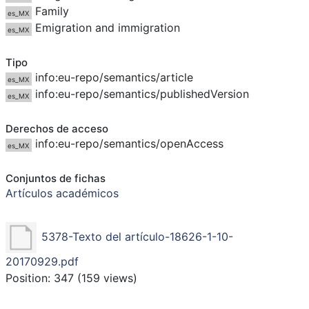
Family
es_MX
Emigration and immigration
es_MX
Tipo
info:eu-repo/semantics/article
es_MX
info:eu-repo/semantics/publishedVersion
es_MX
Derechos de acceso
info:eu-repo/semantics/openAccess
es_MX
Conjuntos de fichas
Artículos académicos
5378-Texto del artículo-18626-1-10-
20170929.pdf
Position:
347
(
159
views)