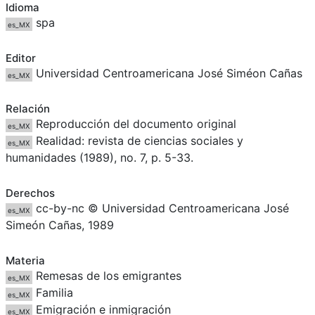
Idioma
spa
es_MX
Editor
Universidad Centroamericana José Siméon Cañas
es_MX
Relación
Reproducción del documento original
es_MX
Realidad: revista de ciencias sociales y
es_MX
humanidades (1989), no. 7, p. 5-33.
Derechos
cc-by-nc © Universidad Centroamericana José
es_MX
Simeón Cañas, 1989
Materia
Remesas de los emigrantes
es_MX
Familia
es_MX
Emigración e inmigración
es_MX