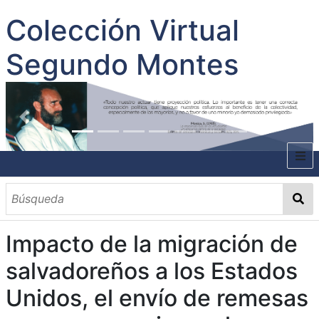
Colección Virtual
Segundo Montes
INICIO
SOBRE EL AUTOR
Impacto de la migración de
CONTENIDO
salvadoreños a los Estados
TODOS LOS DOCUMENTOS
CATEGORIAS
OBRAS SOBRE EL AUTOR P. SEGUNDO MONTES
MATERIAS
PALABRAS CLAVES
MULTIMEDIA
Unidos, el envío de remesas
GALERÍA