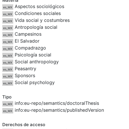
Materia
Aspectos sociológicos
es_MX
Condiciones sociales
es_MX
Vida social y costumbres
es_MX
Antropología social
es_MX
Campesinos
es_MX
El Salvador
es_MX
Compadrazgo
es_MX
Psicología social
es_MX
Social anthropology
es_MX
Peasantry
es_MX
Sponsors
es_MX
Social psychology
es_MX
Tipo
info:eu-repo/semantics/doctoralThesis
es_MX
info:eu-repo/semantics/publishedVersion
es_MX
Derechos de acceso