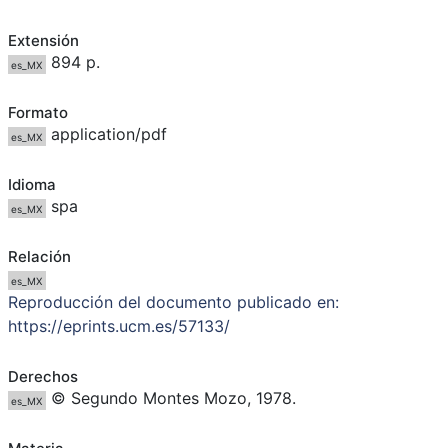
Extensión
894 p.
es_MX
Formato
application/pdf
es_MX
Idioma
spa
es_MX
Relación
es_MX
Reproducción del documento publicado en:
https://eprints.ucm.es/57133/
Derechos
© Segundo Montes Mozo, 1978.
es_MX