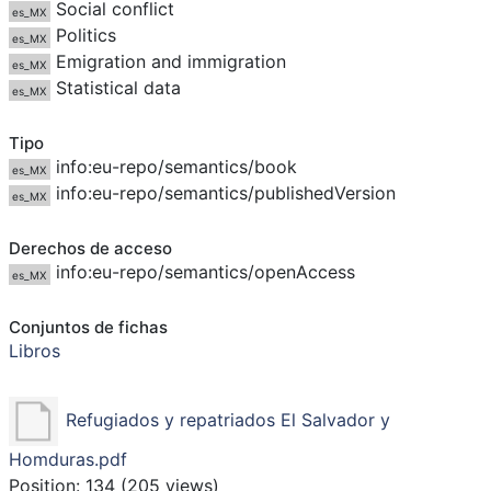
Social conflict
es_MX
Politics
es_MX
Emigration and immigration
es_MX
Statistical data
es_MX
Tipo
info:eu-repo/semantics/book
es_MX
info:eu-repo/semantics/publishedVersion
es_MX
Derechos de acceso
info:eu-repo/semantics/openAccess
es_MX
Conjuntos de fichas
Libros
Refugiados y repatriados El Salvador y
Homduras.pdf
Position:
134
(
205
views)