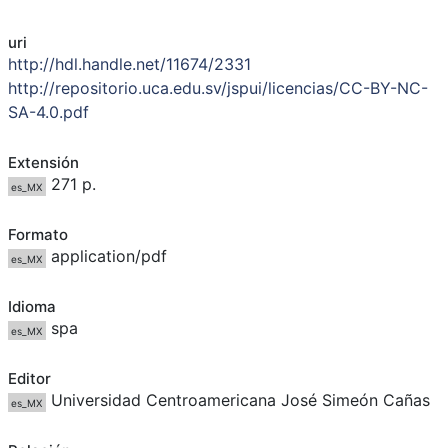
uri
http://hdl.handle.net/11674/2331
http://repositorio.uca.edu.sv/jspui/licencias/CC-BY-NC-
SA-4.0.pdf
Extensión
271 p.
es_MX
Formato
application/pdf
es_MX
Idioma
spa
es_MX
Editor
Universidad Centroamericana José Simeón Cañas
es_MX