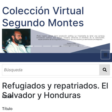
Colección Virtual
Segundo Montes
INICIO
SOBRE EL AUTOR
Refugiados y repatriados. El
CONTENIDO
Salvador y Honduras
FICHA
TODOS LOS DOCUMENTOS
CATEGORIAS
OBRAS SOBRE EL AUTOR P. SEGUNDO MONTES
MATERIAS
PALABRAS CLAVES
MULTIMEDIA
GALERÍA
Título