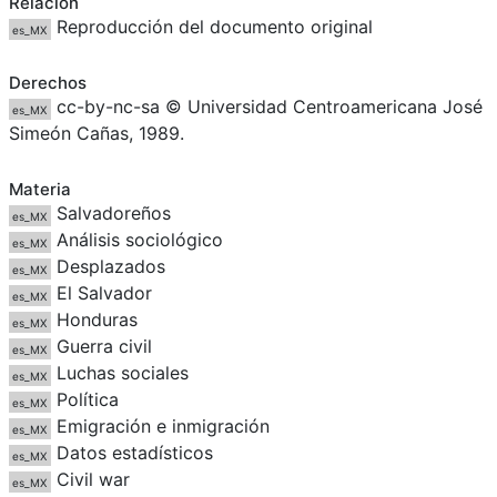
Relación
Reproducción del documento original
es_MX
Derechos
cc-by-nc-sa © Universidad Centroamericana José
es_MX
Simeón Cañas, 1989.
Materia
Salvadoreños
es_MX
Análisis sociológico
es_MX
Desplazados
es_MX
El Salvador
es_MX
Honduras
es_MX
Guerra civil
es_MX
Luchas sociales
es_MX
Política
es_MX
Emigración e inmigración
es_MX
Datos estadísticos
es_MX
Civil war
es_MX