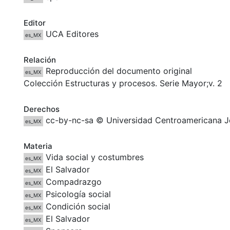
Editor
UCA Editores
es_MX
Relación
Reproducción del documento original
es_MX
Colección Estructuras y procesos. Serie Mayor;v. 2
Derechos
cc-by-nc-sa © Universidad Centroamericana J
es_MX
Materia
Vida social y costumbres
es_MX
El Salvador
es_MX
Compadrazgo
es_MX
Psicología social
es_MX
Condición social
es_MX
El Salvador
es_MX