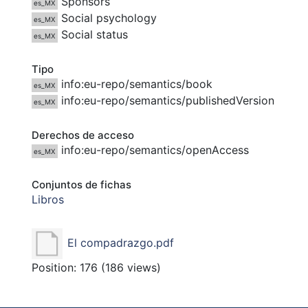
Sponsors
es_MX
Social psychology
es_MX
Social status
es_MX
Tipo
info:eu-repo/semantics/book
es_MX
info:eu-repo/semantics/publishedVersion
es_MX
Derechos de acceso
info:eu-repo/semantics/openAccess
es_MX
Conjuntos de fichas
Libros
El compadrazgo.pdf
Position:
176
(
186
views)