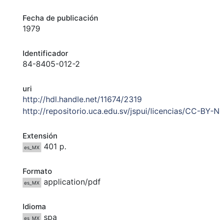
Fecha de publicación
1979
Identificador
84-8405-012-2
uri
http://hdl.handle.net/11674/2319
http://repositorio.uca.edu.sv/jspui/licencias/CC-BY-
Extensión
401 p.
es_MX
Formato
application/pdf
es_MX
Idioma
spa
es_MX