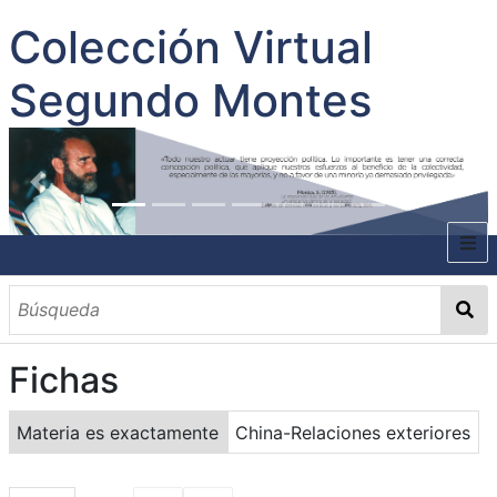
Colección Virtual
Segundo Montes
INICIO
SOBRE EL AUTOR
Fichas
CONTENIDO
TODOS LOS DOCUMENTOS
CATEGORIAS
OBRAS SOBRE EL AUTOR P. SEGUNDO MONTES
MATERIAS
PALABRAS CLAVES
MULTIMEDIA
Materia es exactamente
China-Relaciones exteriores
GALERÍA