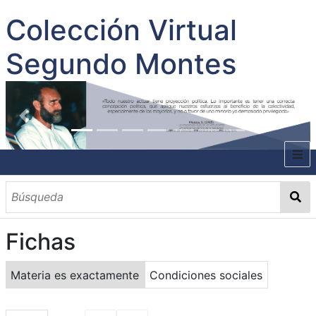
Colección Virtual
Segundo Montes
INICIO
SOBRE EL AUTOR
Fichas
CONTENIDO
TODOS LOS DOCUMENTOS
CATEGORIAS
OBRAS SOBRE EL AUTOR P. SEGUNDO MONTES
MATERIAS
PALABRAS CLAVES
MULTIMEDIA
Materia es exactamente
Condiciones sociales
GALERÍA