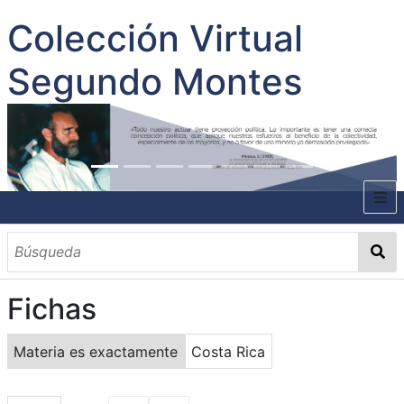
Colección Virtual
Segundo Montes
INICIO
SOBRE EL AUTOR
Fichas
CONTENIDO
TODOS LOS DOCUMENTOS
CATEGORIAS
OBRAS SOBRE EL AUTOR P. SEGUNDO MONTES
MATERIAS
PALABRAS CLAVES
MULTIMEDIA
Materia es exactamente
Costa Rica
GALERÍA